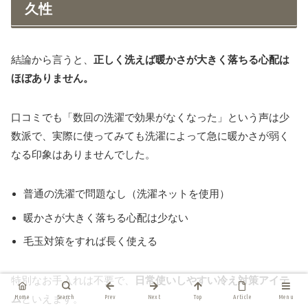
久性
結論から言うと、
正しく洗えば暖かさが大きく落ちる心配は
ほぼありません。
口コミでも「数回の洗濯で効果がなくなった」という声は少
数派で、実際に使ってみても洗濯によって急に暖かさが弱く
なる印象はありませんでした。
普通の洗濯で問題なし（洗濯ネットを使用）
暖かさが大きく落ちる心配は少ない
毛玉対策をすれば長く使える
特別なお手入れは不要で、
日常使いしやすい冷え対策アイテ
ム
といえます。
Prev
Next
Top
Article
Menu
Home
Search