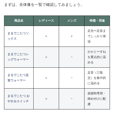
まずは、全体像を一覧で確認してみましょう。
商品名
レディース
メンズ
特徴・用途
足先〜足首ま
まるでこたつソ
○
○
でしっかり保
ックス
温
かかと〜すね
まるでこたつレ
○
−
を重点的に温
ッグウォーマ
ー
める
足首（三陰
まるでこたつ足
○
−
交）を集中的
首ウォーマー
に温める
就寝時専用・
まるでこたつ お
○
−
締め付けに配
やすみスイッチ
慮